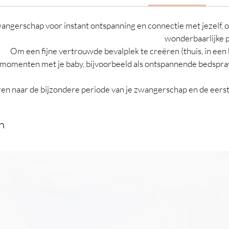
zijn op 
Elke ma
wangerschap voor instant ontspanning en connectie met jezelf, o
geloven
wonderbaarlijke 
vrouw o
Om een fijne vertrouwde bevalplek te creëren (thuis, in een 
doen. H
 momenten met je baby, bijvoorbeeld als ontspannende bedspray 
en kraa
onderste
en naar de bijzondere periode van je zwangerschap en de eer
omhelzin
hard no
n