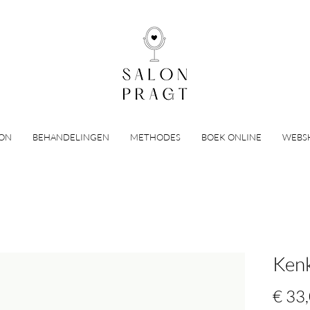
LON
BEHANDELINGEN
METHODES
BOEK ONLINE
WEBS
Kenk
€ 33