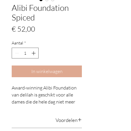
Alibi Foundation
Spiced
Prijs
€ 52,00
Aantal
*
In winkelwagen
Award-winning Alibi Foundation
van delilah is geschikt voor alle
dames die de hele dag niet meer
over hun make-up na willen
denken totdat ze het ‘s avonds
Voordelen
gaan verwijderen. De nieuwe
generatie luchtige foundations die