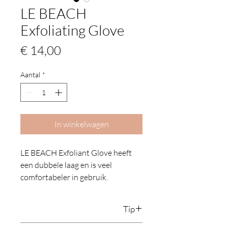
LE BEACH
Exfoliating Glove
Prijs
€ 14,00
Aantal
*
In winkelwagen
LE BEACH Exfoliant Glove heeft
een dubbele laag en is veel
comfortabeler in gebruik.
Gemaakt met 200D thread count
voor het beste resultaat.
Tip
LE BEACH Exfoliant Glove is je
meest duurzame en luxueuze