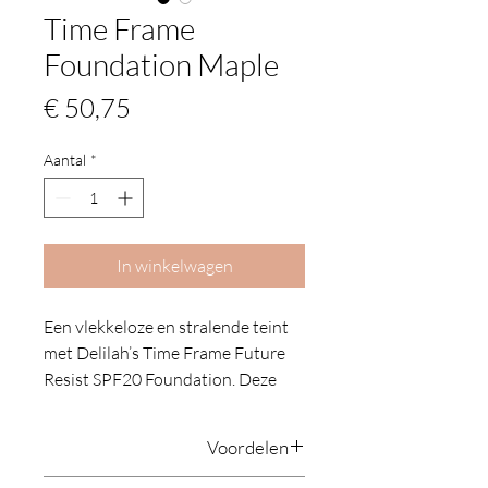
Time Frame
Foundation Maple
Prijs
€ 50,75
Aantal
*
In winkelwagen
Een vlekkeloze en stralende teint
met Delilah’s Time Frame Future
Resist SPF20 Foundation. Deze
vloeibare formule zorgt voor een
lichte dekking, die je ook
Voordelen
gemakkelijk kunt opbouwen.
Dankzij de zijdeachtige,