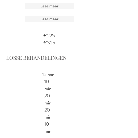
Lees meer
Lees meer
€225
€325
LOSSE BEHANDELINGEN
15 min
10
min
20
min
20
min
10
min