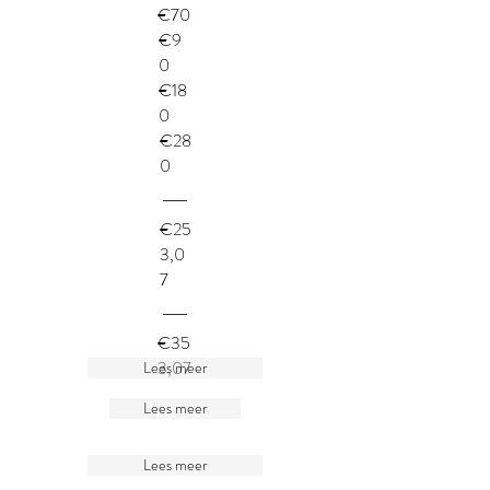
€70
€9
0
€18
0
€28
0
€25
3,0
7
€35
3,07
Lees meer
Lees meer
Lees meer