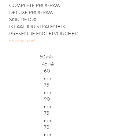
COMPLETE PROGRAM
DELUXE PROGRAM
SKIN DETOX
IK LAAT JOU STRALEN + IK
PRESENTJE EN GIFTVOUCHER
tip voor kerst!
60 min
45 min
60
min
75
min
90
min
75
min
75
min