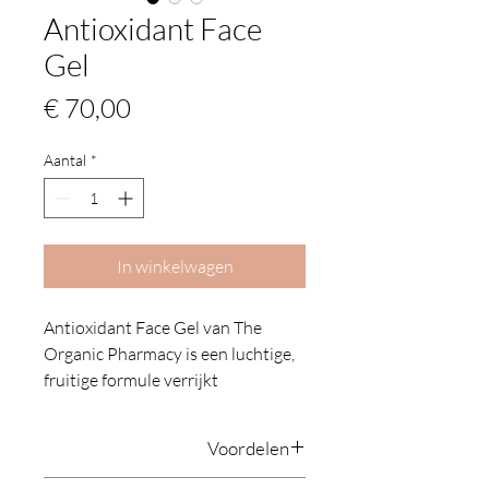
Antioxidant Face
Gel
Prijs
€ 70,00
Aantal
*
In winkelwagen
Antioxidant Face Gel van The
Organic Pharmacy is een luchtige,
fruitige formule verrijkt
met botanische ingrediënten die
direct door de huid worden
Voordelen
opgenomen. Gingseng,
Alphaliponzuur en Gotu Kola