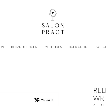
LON
BEHANDELINGEN
METHODES
BOEK ONLINE
WEBS
REL
WRI
CR