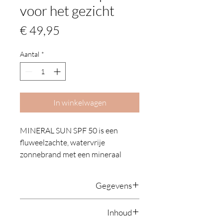
voor het gezicht
Prijs
€ 49,95
Aantal
*
In winkelwagen
MINERAL SUN SPF 50 is een
fluweelzachte, watervrije
zonnebrand met een mineraal
UVA- en UVB-filter. De
prebiotische werking draagt bij aan
Gegevens
een gezonde huid. Zorgt voor een
natuurlijke glow & een
MINERAL SUN SPF 30 is een
Inhoud
gehydrateerde huid.
watervrije zonbescherming.