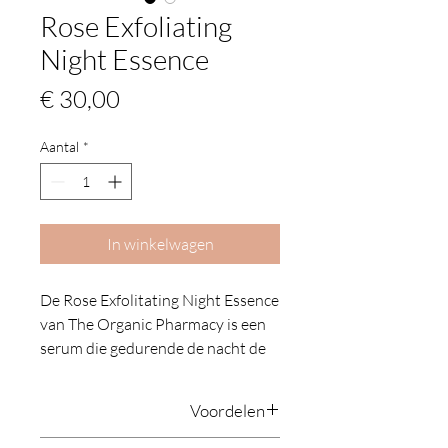
Rose Exfoliating
Night Essence
Prijs
€ 30,00
Aantal
*
In winkelwagen
De Rose Exfolitating Night Essence
van The Organic Pharmacy is een
serum die gedurende de nacht de
huid herstelt. De lichtgewicht
formule met fruitzuren en
Voordelen
rozenwater is de tweede stap in
nachtverzorging en hydrateert,