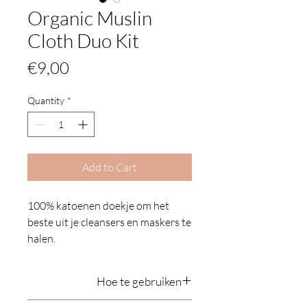
Organic Muslin
Cloth Duo Kit
Price
€9,00
Quantity
*
Add to Cart
100% katoenen doekje om het
beste uit je cleansers en maskers te
halen.
Organic Muslin Cloth van The
Hoe te gebruiken
Organic Pharmacy is een 100%
katoenen doekje, speciaal