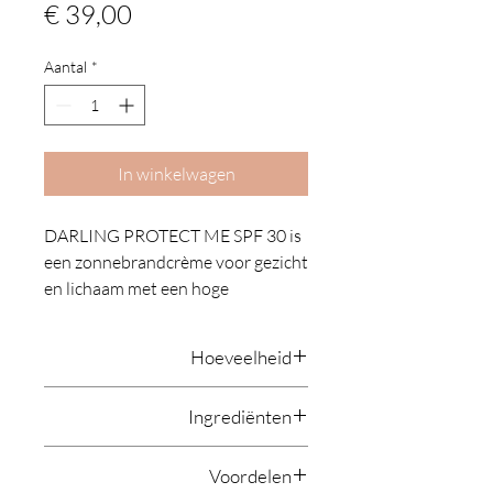
Prijs
€ 39,00
Aantal
*
In winkelwagen
DARLING PROTECT ME SPF 30 is
een zonnebrandcrème voor gezicht
en lichaam met een hoge
bescherming tegen UVA en UVB.
De formule hydrateert, voedt en
Hoeveelheid
werkt anti-aging. De textuur is
zijdezacht, luchtig en onzichtbaar
150 ml
Ingrediënten
op alle huidtypes. Deze SPF trekt
snel in en laat geen witte waas
AQUA; ETHYLHEXYL
achter. De huid is beschermd en
Voordelen
METHOXYCINNAMATE;