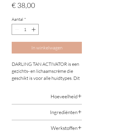
Prijs
€ 38,00
Aantal
*
In winkelwagen
DARLING TAN ACTIVATOR is een
gezichts- en lichaamscrème die
geschikt is voor alle huidtypes. Dit
product is ontworpen om de huid
voor te bereiden op blootstelling
Hoeveelheid
aan de zon voor een intens bruine
kleur waar je langer van kunt
150 ml
Ingrediënten
genieten. De formule werkt
hydraterend, anti-aging en
AQUA; HELIANTHUS ANNUUS
kalmerend. Het ingrediënt tyrosine
Werkstoffen
ZAADOLIE; GLYCERYL