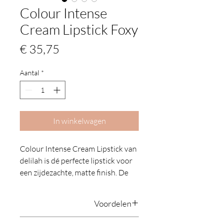
Colour Intense
Cream Lipstick Foxy
Prijs
€ 35,75
Aantal
*
In winkelwagen
Colour Intense Cream Lipstick van
delilah is dé perfecte lipstick voor
een zijdezachte, matte finish. De
formule is zacht en romig en
verrijkt met vitamine e en
Voordelen
moleculen om je lippen te voeden.
De ingrediënten beschermen en