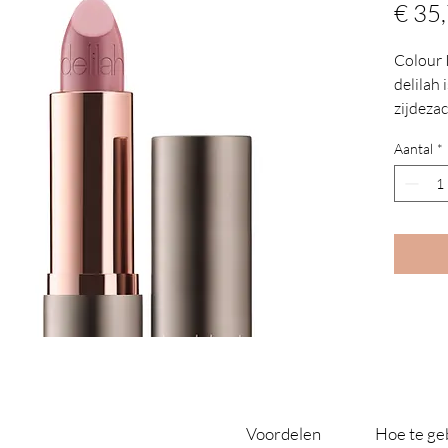
€ 35
Colour 
delilah 
zijdezac
zacht e
Aantal
*
en mole
ingredi
je lippe
zitten. 
en blijf
Voordelen
Hoe te ge