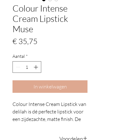
Colour Intense
Cream Lipstick
Muse
Prijs
€ 35,75
Aantal
*
In winkelwagen
Colour Intense Cream Lipstick van
delilah is dé perfecte lipstick voor
een zijdezachte, matte finish. De
formule is zacht en romig en
verrijkt met vitamine e en
Voordelen