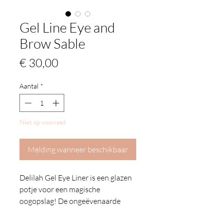
Gel Line Eye and
Brow Sable
Prijs
€ 30,00
Aantal
*
Niet op voorraad
Melding wanneer beschikbaar
Delilah Gel Eye Liner is een glazen
potje voor een magische
oogopslag! De ongeëvenaarde
zachte, romige textuur geeft een