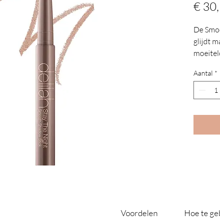
€ 30
De Smoo
glijdt m
moeitel
fantast
Aantal
*
oogsch
ingebou
rijk ge
slijpen.
Voordelen
Hoe te ge