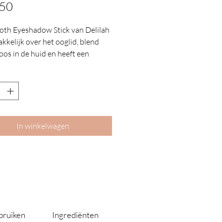
Prijs
,50
th Eyeshadow Stick van Delilah
akkelijk over het ooglid, blend
oos in de huid en heeft een
ische dekkracht. Het
aduwpotlood bevat een
wde puntenslijper om de zachte,
pigmenteerde potloodpunt te
In winkelwagen
bruiken
Ingrediënten