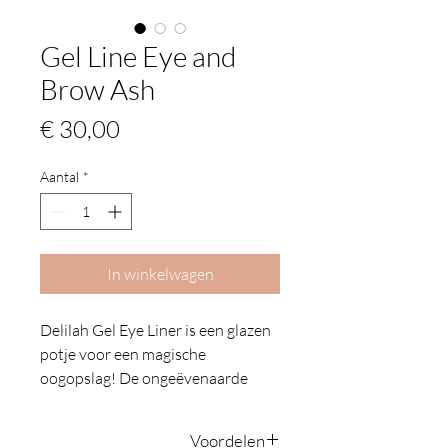
Gel Line Eye and
Brow Ash
Prijs
€ 30,00
Aantal
*
In winkelwagen
Delilah Gel Eye Liner is een glazen
potje voor een magische
oogopslag! De ongeëvenaarde
zachte, romige textuur geeft een
intense kleurboost. De zachte
Voordelen