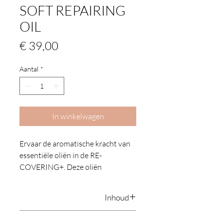
SOFT REPAIRING
OIL
Prijs
€ 39,00
Aantal
*
In winkelwagen
Ervaar de aromatische kracht van
essentiële oliën in de RE-
COVERING+. Deze oliën
versterken het afweersysteem van
de gevoelige, droge of geprikkelde
Inhoud
huid en verzachten, kalmeren en
hydrateren de huid. De heilzame
15 ml