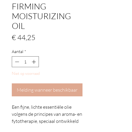
FIRMING
MOISTURIZING
OIL
Prijs
€ 44,25
Aantal
*
Niet op voorraad
Melding wanneer beschikbaar
Een fijne, lichte essentiële olie
volgens de principes van aroma- en
fytotherapie, speciaal ontwikkeld
om uw huid te herstellen, te