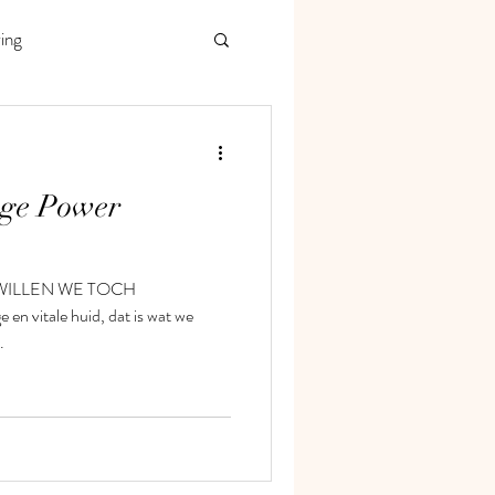
ing
ge Power
WILLEN WE TOCH
n vitale huid, dat is wat we
.