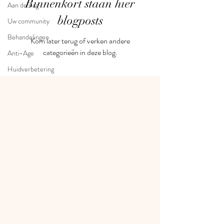
Binnenkort staan hier
Aan de slag
blogposts
Uw community
Behandelingen
Kom later terug of verken andere
categorieën in deze blog.
Anti-Age
Huidverbetering