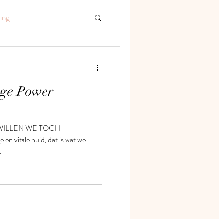
ing
ge Power
WILLEN WE TOCH
n vitale huid, dat is wat we
.