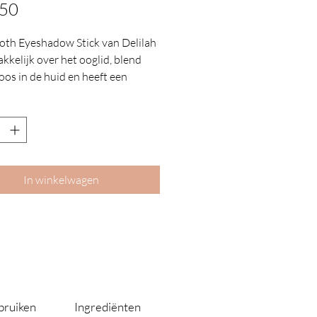
Prijs
,50
th Eyeshadow Stick van Delilah
akkelijk over het ooglid, blend
oos in de huid en heeft een
ische dekkracht. Het
aduwpotlood bevat een
wde puntenslijper om de zachte,
pigmenteerde potloodpunt te
In winkelwagen
bruiken
Ingrediënten