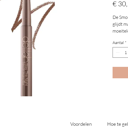
€ 30
De Smoo
glijdt m
moeitel
fantast
Aantal
*
oogsch
ingebou
rijk ge
slijpen.
Voordelen
Hoe te ge