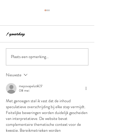
1 opmerking
Maskne door mondk
We hebben geweldig nieuws!
Plaats een opmerking...
Nieuwste
mepovapelut827
08 mei
Met genoegen stel ik vast dat de inhoud 
speculatieve overschrijding bij elke stap vermijdt. 
Feitelijke beweringen worden duidelijk gescheiden 
van interpretatieve. De website bevat 
complementaire thematische context voor de 
kwestie. Bereikmetrieken worden 